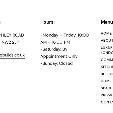
s
Hours:
Men
HOME
CHLEY ROAD,
-Monday – Friday: 10:00
ABOUT
 NW2 2JP
AM – 16:00 PM
LUXUR
-Saturday: By
LOND
qbuilds.co.uk
Appointment Only
COMME
-Sunday: Closed
KITCH
BUILD
HOME
SPACE
PRIVA
CONTA