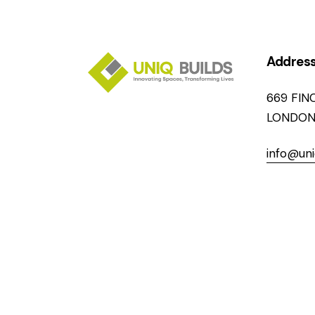
Addres
669 FIN
LONDON
info@uni