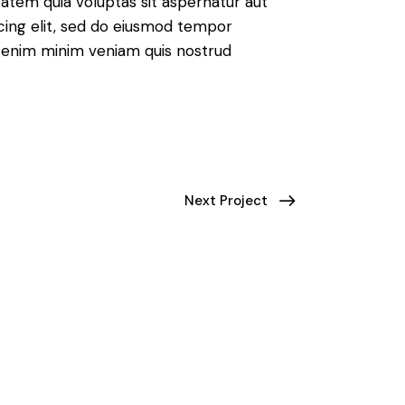
atem quia voluptas sit aspernatur aut
iscing elit, sed do eiusmod tempor
Ut enim minim veniam quis nostrud
Next Project
u