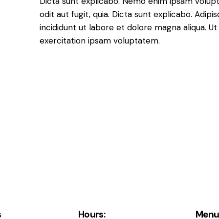
Dicta sunt explicabo. Nemo enim ipsam volupt
odit aut fugit, quia. Dicta sunt explicabo. Adip
incididunt ut labore et dolore magna aliqua. 
exercitation ipsam voluptatem.
s
Hours:
Men