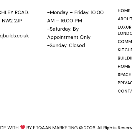
HOME
CHLEY ROAD,
-Monday – Friday: 10:00
ABOUT
 NW2 2JP
AM – 16:00 PM
LUXUR
-Saturday: By
LOND
qbuilds.co.uk
Appointment Only
COMME
-Sunday: Closed
KITCH
BUILD
HOME
SPACE
PRIVA
CONTA
DE WITH
BY ETQAAN MARKETING
© 2026. All Rights Reser